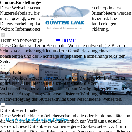
Cookie-Einstellungen
Diese Webseite verwendet Cookies, um Besuchern ein optimales
Nutzererlebnis zu bieten. Bestimmte Inhalte von Drittanbietern werden
nur angezeigt, wenn die entsprechende Option aktiviert ist. Die
Datenverarbeitung kann dann auch in einem Drittland erfolgen.
Weitere Informationen hierzu in der Datenschutzerklärung.
Technisch notwendige
HOME
Diese Cookies sind zum Betrieb der Webseite notwendig, z.B. zum
Schutz vor Hackerangriffen und zur Gewährleistung eines
konsistenten und der Nachfrage angepassten Erscheinungsbilds der
Seite.
Analytische
Diese Cookies werden verwendet, um das Nutzererlebnis weiter zu
-
optimieren. Hierunter fallen auch Statistiken, die dem
Webseitenbetreiber von Drittanbietern zur Verfügung gestellt werden,
sowie die Ausspielung von personalisierter Werbung durch die
Nachverfolgung der Nutzeraktivität über verschiedene Webseiten.
Drittanbieter-Inhalte
Diese Webseite bietet möglicherweise Inhalte oder Funktionalitäten an,
Den Nagel auf den Kopf treffen ...
die von Drittanbietern eigenverantwortlich zur Verfügung gestellt
werden. Diese Drittanbieter können eigene Cookies setzen, z.B. um
die Nutzeraktivität zu verfolgen oder ihre Angebote zu personalisieren